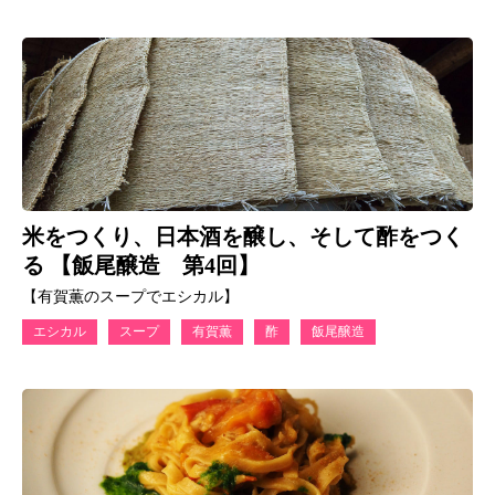
米をつくり、日本酒を醸し、そして酢をつく
る 【飯尾醸造 第4回】
【有賀薫のスープでエシカル】
エシカル
スープ
有賀薫
酢
飯尾醸造