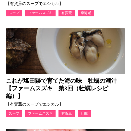
【有賀薫のスープでエシカル】
スープ
ファームスズキ
有賀薫
車海老
これが塩田跡で育てた海の味 牡蠣の潮汁
【ファームスズキ 第3回（牡蠣レシピ
編）】
【有賀薫のスープでエシカル】
スープ
ファームスズキ
有賀薫
牡蠣