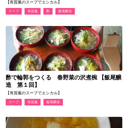
【有賀薫のスープでエシカル】
スープ
有賀薫
酢
飯尾醸造
酢で輪郭をつくる 春野菜の沢煮椀 【飯尾醸
造 第１回】
【有賀薫のスープでエシカル】
スープ
有賀薫
飯尾醸造