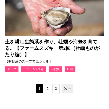
土を耕し生態系を作り、牡蠣や海老を育て
る。【ファームスズキ 第2回（牡蠣ものが
たり編）】
【有賀薫のスープでエシカル】
スープ
ファームスズキ
有賀薫
牡蠣
1
2
3
次 >