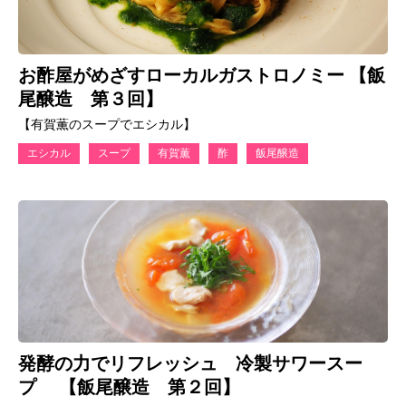
お酢屋がめざすローカルガストロノミー 【飯
尾醸造 第３回】
【有賀薫のスープでエシカル】
エシカル
スープ
有賀薫
酢
飯尾醸造
発酵の力でリフレッシュ 冷製サワースー
プ 【飯尾醸造 第２回】