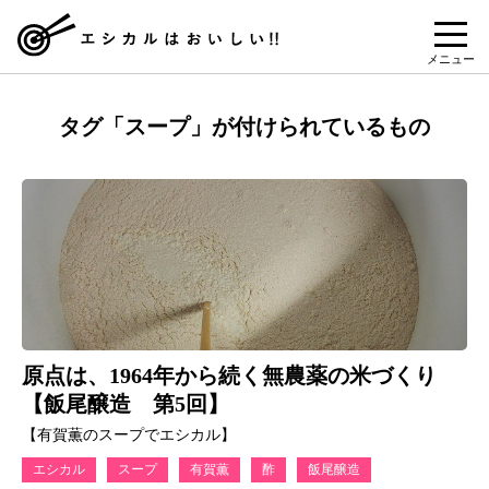
メニュー
タグ「スープ」が付けられているもの
原点は、1964年から続く無農薬の米づくり
【飯尾醸造 第5回】
【有賀薫のスープでエシカル】
エシカル
スープ
有賀薫
酢
飯尾醸造