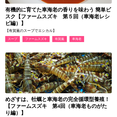
有機的に育てた車海老の香りを味わう 簡単ビ
スク【ファームスズキ 第５回（車海老レシ
ピ編）】
【有賀薫のスープでエシカル】
スープ
ファームスズキ
有賀薫
車海老
めざすは、牡蠣と車海老の完全循環型養殖！
【ファームスズキ 第4回（車海老ものがた
り編）】