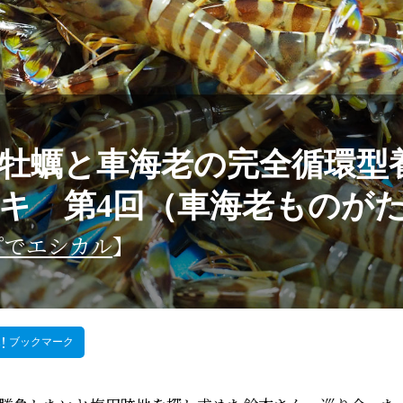
牡蠣と車海老の完全循環型
キ 第4回（車海老ものが
プでエシカル
】
ブックマーク