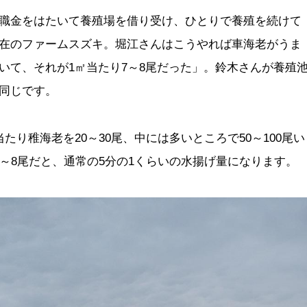
職金をはたいて養殖場を借り受け、ひとりで養殖を続けて
在のファームスズキ。堀江さんはこうやれば車海老がうま
いて、それが
1
㎡当たり
7
～
8
尾だった」。鈴木さんが養殖
同じです。
当たり稚海老を
20
～
30
尾、中には多いところで
50
～
100
尾い
～
8
尾だと、通常の
5
分の
1
くらいの水揚げ量になります。