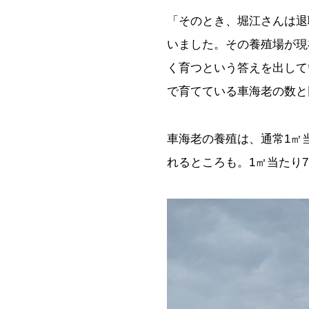
「そのとき、堀江さんは退
いました。その養殖場が現
く育つという答えを出して
で育てている車海老の数と
車海老の養殖は、通常
1
㎡
れるところも。
1
㎡当たり
7