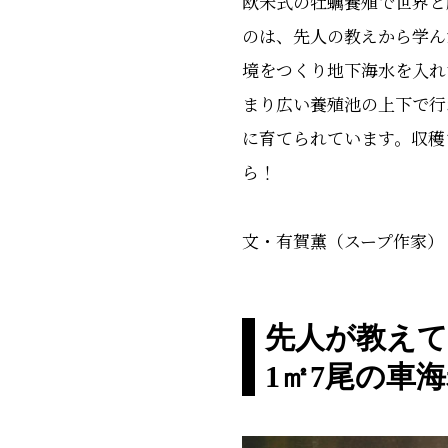
欧米式の牡蠣養殖で世界と
のは、先人の教えから学ん
境をつくり地下海水を入れ
まり広い養殖池の上下で行
に育てられています。収穫
ら！
文・有賀薫（スープ作家）
先人が教え
1㎡
7
尾の車海