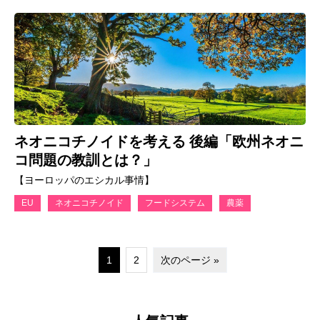
ネオニコチノイドを考える 後編「欧州ネオニ
コ問題の教訓とは？」
【ヨーロッパのエシカル事情】
EU
ネオニコチノイド
フードシステム
農薬
1
2
次のページ »