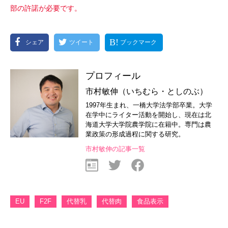
部の許諾が必要です。
シェア
ツイート
ブックマーク
プロフィール
市村敏伸（いちむら・としのぶ）
1997年生まれ、一橋大学法学部卒業。大学
在学中にライター活動を開始し、現在は北
海道大学大学院農学院に在籍中。専門は農
業政策の形成過程に関する研究。
市村敏伸の記事一覧
EU
F2F
代替乳
代替肉
食品表示