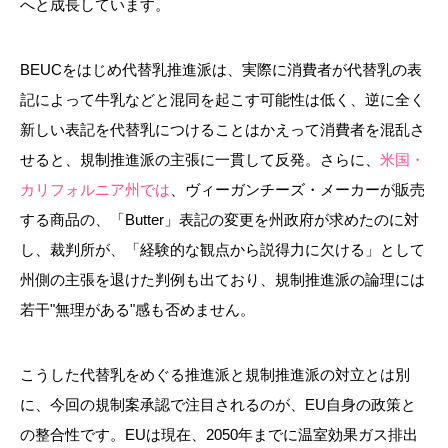
へと成長しています。
BEUCをはじめ代替乳推進派は、実際に消費者が代替乳の表
記によって牛乳などと混同を起こす可能性は低く、逆に全く
新しい表記を代替乳につけることはかえって消費者を混乱さ
せると、規制推進派の主張に一貫して反発。さらに、
米国・
カリフォルニア州では
、ヴィーガンチーズ・メーカーが販売
する商品の、「Butter」表記の変更を州政府が求めたのに対
し、裁判所が、「経験的な観点から説得力に欠ける」として
州側の主張を退けた判例も出ており、規制推進派の論理には
若干"無理がある"感も否めません。
こうした代替乳をめぐる推進派と規制推進派の対立とは別
に、今回の規制案承認で注目されるのが、EU自身の政策と
の整合性です。EUは現在、2050年までに温室効果ガス排出