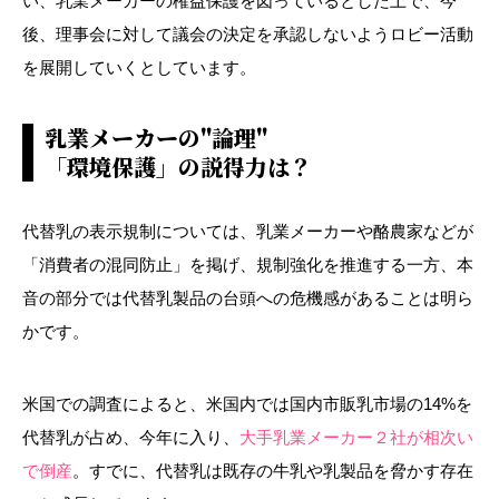
い、乳業メーカーの権益保護を図っているとした上で、今
後、理事会に対して議会の決定を承認しないようロビー活動
を展開していくとしています。
乳業メーカーの"論理"
「環境保護」の説得力は？
代替乳の表示規制については、乳業メーカーや酪農家などが
「消費者の混同防止」を掲げ、規制強化を推進する一方、本
音の部分では代替乳製品の台頭への危機感があることは明ら
かです。
米国での調査によると、米国内では国内市販乳市場の14%を
代替乳が占め、今年に入り、
大手乳業メーカー２社が相次い
で倒産
。すでに、代替乳は既存の牛乳や乳製品を脅かす存在