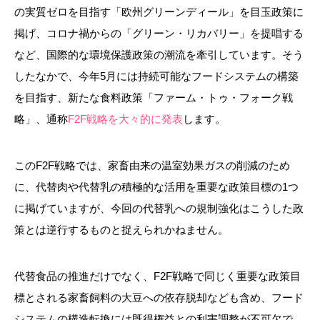
の実質ゼロを目指す「欧州グリーンディール」を目玉政策に
掲げ、コロナ禍からの「グリーン・リカバリー」を提唱する
など、国際的な環境保護政策の潮流を牽引しています。そう
したなかで、今年5月には持続可能なフードシステムの構築
を目指す、新たな食料政策「ファーム・トゥ・フォーク戦
略」、通称
F2F戦略を大々的に発表
します。
このF2F戦略では、家畜由来の温室効果ガスの削減のため
に、代替肉や代替乳の積極的な活用を重要な政策目標の1つ
に掲げていますが、今回の代替乳への規制強化はこうした政
策とは逆行するものと捉えられかねません。
代替食品の推進だけでなく、F2F戦略で同じく重要な政策目
標とされる家畜飼料の大豆への依存脱却なども含め、フード
システムの構造転換には既得権益との利害調整が不可欠で