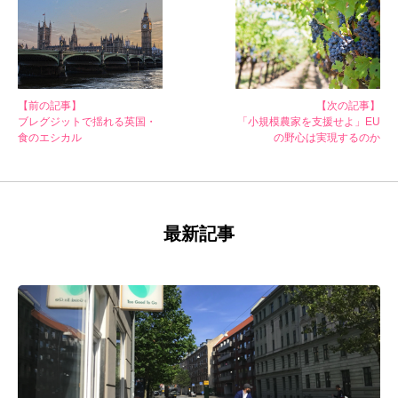
【前の記事】
【次の記事】
ブレグジットで揺れる英国・
「小規模農家を支援せよ」EU
食のエシカル
の野心は実現するのか
最新記事