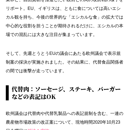
リポート。
EU
、イギリスは、ともに食については高いエシ
カル観を持ち、今後の世界的な「エシカルな食」の拡大では
中心的な役割を担うことが期待されるだけに、エシカルの本
場での混乱には大きな注目が集まっています。
そして、先週とうとう
EU
の議会にあたる欧州議会で表示規
制案の採決が実施されました。その結果に、代替食品関係者
の間では衝撃が走っています。
代替肉：ソーセージ、ステーキ、バーガー
などの表記はOK
欧州議会は代替肉や代替乳製品への表記規制を含む、一連の
農産物市場政策の改正案について、現地時間
2020
年
10
月
23