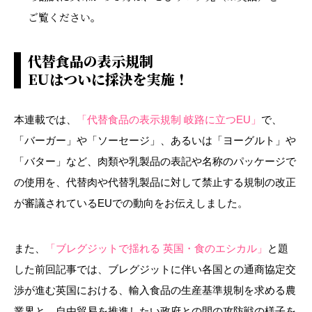
ご覧ください。
代替食品の表示規制
EUはついに採決を実施！
本連載では、
「代替食品の表示規制 岐路に立つEU」
で、
「バーガー」や「ソーセージ」、あるいは「ヨーグルト」や
「バター」など、肉類や乳製品の表記や名称のパッケージで
の使用を、代替肉や代替乳製品に対して禁止する規制の改正
が審議されている
EU
での動向をお伝えしました。
また、
「ブレグジットで揺れる 英国・食のエシカル」
と題
した前回記事では、ブレグジットに伴い各国との通商協定交
渉が進む英国における、輸入食品の生産基準規制を求める農
業界と、自由貿易を推進したい政府との間の攻防戦の様子を