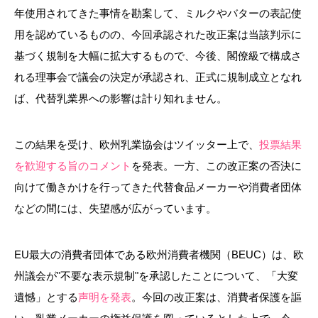
年使用されてきた事情を勘案して、ミルクやバターの表記使
用を認めているものの、今回承認された改正案は当該判示に
基づく規制を大幅に拡大するもので、今後、閣僚級で構成さ
れる理事会で議会の決定が承認され、正式に規制成立となれ
ば、代替乳業界への影響は計り知れません。
この結果を受け、欧州乳業協会はツイッター上で、
投票結果
を歓迎する旨のコメント
を発表。一方、この改正案の否決に
向けて働きかけを行ってきた代替食品メーカーや消費者団体
などの間には、失望感が広がっています。
EU最大の消費者団体である欧州消費者機関（BEUC）は、欧
州議会が"不要な表示規制"を承認したことについて、「大変
遺憾」とする
声明を発表
。今回の改正案は、消費者保護を謳