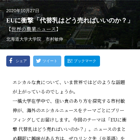
2020年10月27日
EUに衝撃「代替乳はどう売ればいいのか？」
【
世界の農業ニュース
】
北海道大学大学院 市村敏伸
シェア
ツイート
ブックマーク
エシカルな食について、いま世界ではどのような話題
が上がっているのでしょうか。
一橋大学在学中で、佳い食のあり方を探究する市村敏
伸が、海外のエシカルニュースをテーマごとにブリー
フィングしてお届けします。今回のテーマは「EUに衝
撃 代替乳はどう売ればいいのか？」。ニュースのまと
め翻訳に興味がある方は、ぜひリンク先（※英語）を