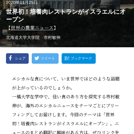
2020年11月25日
世界初！培養肉レストランがイスラエルにオ
ープン
【
世界の農業ニュース
】
北海道大学大学院 市村敏伸
シェア
ツイート
ブックマーク
エシカルな食について、いま世界ではどのような話題
が上がっているのでしょうか。
一橋大学在学中で、佳い食のあり方を探究する市村敏
伸が、海外のエシカルニュースをテーマごとにブリー
フィングしてお届けします。今回のテーマは「世界
初！培養肉レストランがイスラエルにオープン」。ニ
ュースのまとめ翻訳に興味がある方は、ぜひリンク先