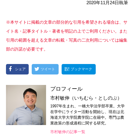
2020年
11
月
24
日執筆
※本サイトに掲載の文章の部分的な引用を希望される場合は、サ
イト名・記事タイトル・著者を明記の上でご利用ください。また
引用の範囲を超える文章の転載・写真の二次利用については編集
部の許諾が必要です。
シェア
ツイート
ブックマーク
プロフィール
市村敏伸（いちむら・としのぶ）
1997年生まれ、一橋大学法学部卒業。大学
在学中にライター活動を開始し、現在は北
海道大学大学院農学院に在籍中。専門は農
業政策の形成過程に関する研究。
市村敏伸の記事一覧