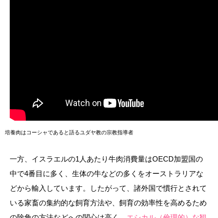
培養肉はコーシャであると語るユダヤ教の宗教指導者
一方、イスラエルの1人あたり牛肉消費量はOECD加盟国の
中で4番目に多く、生体の牛などの多くをオーストラリアな
どから輸入しています。したがって、諸外国で慣行とされて
いる家畜の集約的な飼育方法や、飼育の効率性を高めるため
の除角の方法などへの関心は高く、
エシカル（倫理的）な観