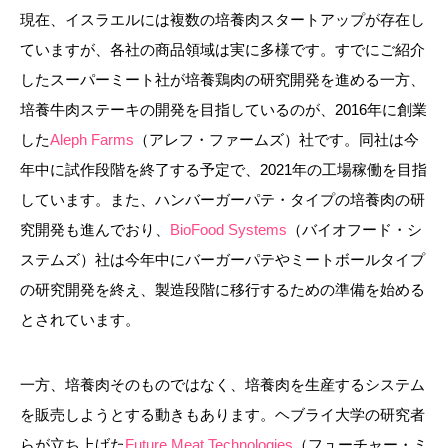
現在、イスラエルには複数の培養肉スタートアップが存在し
ていますが、各社の商品領域は実に多様です。すでにご紹介
したスーパーミート社が培養鶏肉の研究開発を進める一方、
培養牛肉ステーキの開発を目指しているのが、2016年に創業
した
Aleph Farms
（アレフ・ファームズ）社です。同社は今
年中に試作段階を終了する予定で、2021年の工場稼働を目指
しています。また、ハンバーガーパテ・タイプの培養肉の研
究開発も進んでおり、
BioFood Systems
（バイオフード・シ
ステムズ）社は今年中にバーガーパテやミートボールタイプ
の研究開発を終え、製造段階に移行するための準備を始める
とされています。
一方、培養肉そのものではなく、培養肉を生産するシステム
を販売しようとする動きもあります。ヘブライ大学の研究者
らが立ち上げた
Future Meat Technologies
（フューチャー・ミ