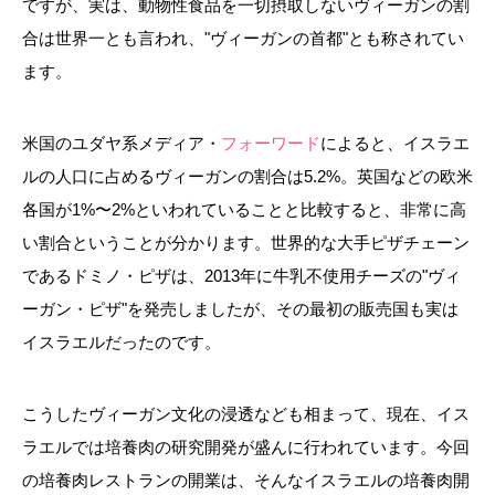
ですが、実は、動物性食品を一切摂取しないヴィーガンの割
合は世界一とも言われ、
"
ヴィーガンの首都"とも称されてい
ます。
米国のユダヤ系メディア・
フォーワード
によると、イスラエ
ルの人口に占めるヴィーガンの割合は
5.2%
。英国などの欧米
各国が
1%
〜
2%
といわれていることと比較すると、非常に高
い割合ということが分かります。世界的な大手ピザチェーン
であるドミノ・ピザは、
2013
年に牛乳不使用チーズの
"
ヴィ
ーガン・ピザ
"
を発売しましたが、その最初の販売国も実は
イスラエルだったのです。
こうしたヴィーガン文化の浸透なども相まって、現在、イス
ラエルでは培養肉の研究開発が盛んに行われています。今回
の培養肉レストランの開業は、そんなイスラエルの培養肉開