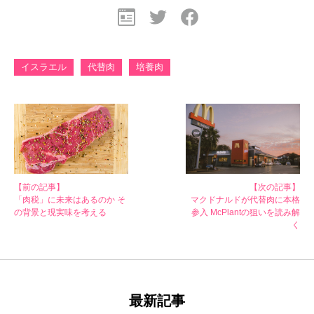
イスラエル
代替肉
培養肉
【前の記事】
【次の記事】
「肉税」に未来はあるのか そ
マクドナルドが代替肉に本格
の背景と現実味を考える
参入 McPlantの狙いを読み解
く
最新記事