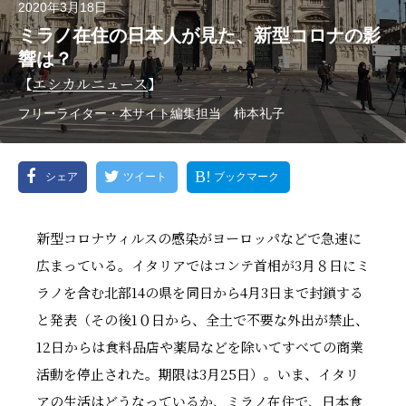
2020年3月18日
ミラノ在住の日本人が見た、新型コロナの影
響は？
【
エシカルニュース
】
フリーライター・本サイト編集担当 柿本礼子
シェア
ツイート
ブックマーク
新型コロナウィルスの感染がヨーロッパなどで急速に
広まっている。イタリアではコンテ首相が3月８日にミ
ラノを含む北部14の県を同日から4月3日まで封鎖する
と発表（その後1０日から、全土で不要な外出が禁止、
12日からは食料品店や薬局などを除いてすべての商業
活動を停止された。期限は3月25日）。いま、イタリ
アの生活はどうなっているか、ミラノ在住で、日本食