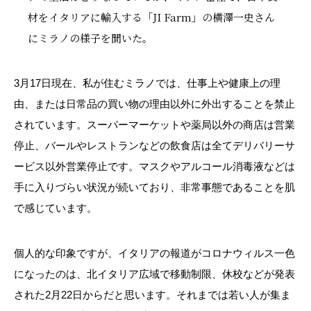
材をイタリアに輸入する「JI Farm」の横澤一史さん
にミラノの様子を聞いた。
3
月
17
日現在、私が住むミラノでは、仕事上や健康上の理
由、または日常品の買い物の理由以外に外出することを禁止
されています。スーパーマーケットや薬局以外の商店は営業
停止、バールやレストランなどの飲食店は全てデリバリーサ
ービス以外営業停止です。マスクやアルコール消毒液などは
手に入りづらい状況が続いており、非常事態であることを肌
で感じています。
個人的な印象ですが、イタリアの報道がコロナウィルス一色
になったのは、北イタリア広域で移動制限、休校などが発表
された
2
月
22
日からだと思います。それまでは若い人が集ま