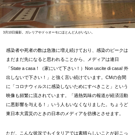
3月10日撮影。ガレリアやドゥオーモにほとんど人がいない。
感染者や死者の数は急激に増え続けており、感染のピークは
まだまだ先になると思われることから、メディアは連日
「
State a casa
！（家にいて下さい！）
Non uscite di casa!
外
出しないで下さい！」と強く言い続けています。
CM
の合間
に「コロナウィルスに感染しないためにすべきこと」という
映像も頻繁に流されています。「過熱気味の報道が経済活動
に悪影響を与える！」いう人もいなくなりました。ちょうど
東日本大震災のときの日本のメディアを彷彿とさせます。
ただ、こんな状況でもイタリアでは素晴らしいことが起こっ