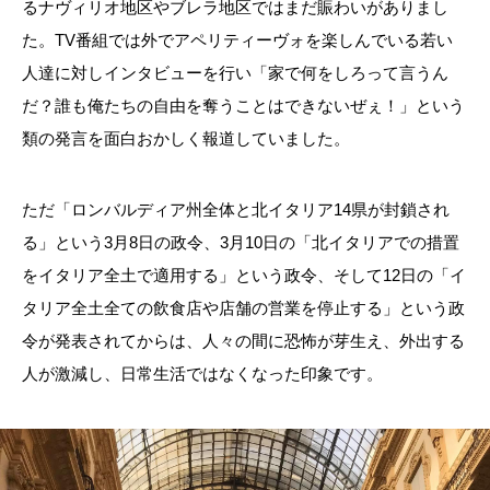
るナヴィリオ地区やブレラ地区ではまだ賑わいがありまし
た。
TV
番組では外でアペリティーヴォを楽しんでいる若い
人達に対しインタビューを行い「家で何をしろって言うん
だ？誰も俺たちの自由を奪うことはできないぜぇ！」という
類の発言を面白おかしく報道していました。
ただ「ロンバルディア州全体と北イタリア
14
県が封鎖され
る」という
3
月
8
日の政令、
3
月
10
日の「北イタリアでの措置
をイタリア全土で適用する」という政令、そして
12
日の「イ
タリア全土全ての飲食店や店舗の営業を停止する」という政
令が発表されてからは、人々の間に恐怖が芽生え、外出する
人が激減し、日常生活ではなくなった印象です。