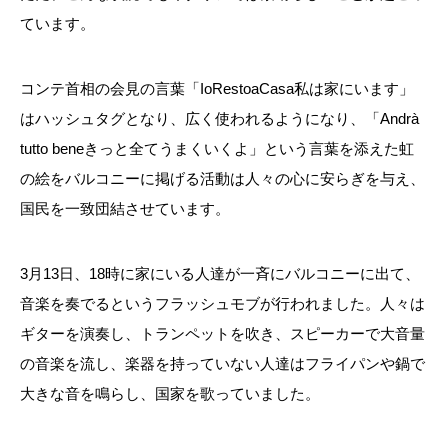
ています。
コンテ首相の会見の言葉「
IoRestoaCasa
私は家にいます」
はハッシュタグとなり、広く使われるようになり、「
Andrà
tutto bene
きっと全てうまくいくよ」という言葉を添えた虹
の絵をバルコニーに掲げる活動は人々の心に安らぎを与え、
国民を一致団結させています。
3
月
13
日、
18
時に家にいる人達が一斉にバルコニーに出て、
音楽を奏でるというフラッシュモブが行われました。人々は
ギターを演奏し、トランペットを吹き、スピーカーで大音量
の音楽を流し、楽器を持っていない人達はフライパンや鍋で
大きな音を鳴らし、国家を歌っていました。