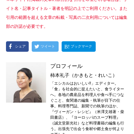
イト名・記事タイトル・著者を明記の上でご利用ください。また
引用の範囲を超える文章の転載・写真の二次利用については編集
部の許諾が必要です。
シェア
ツイート
ブックマーク
プロフィール
柿本礼子（かきもと・れいこ）
「エシカルはおいしい‼」エディター。
「食」を社会的に捉えたいと、食ライター
へ。各地の農産品を料理人や食べ手につな
ぐこと、食関連の編集・執筆が目下の仕
事。料理専門誌、新聞での執筆のほか、
『ヴィーガン・レシピ』（米澤文雄著・柴
田書店）、『ヨーロッパのスープ料理』
（誠文堂新光社）など料理書籍の編集も行
う。出張先で出会う食材や郷土食が何より