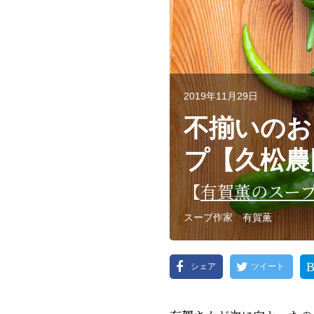
2019年11月29日
不揃いのお
プ【久松農
【
有賀薫のスー
スープ作家 有賀薫
シェア
ツイート