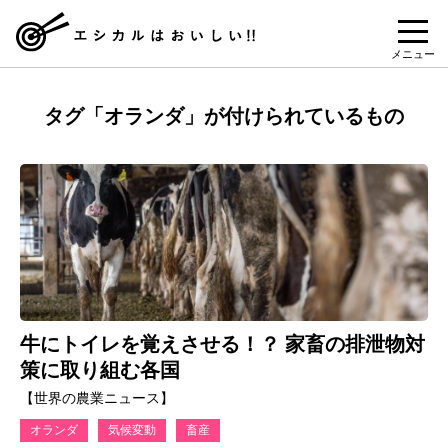
メニュー
タグ「オランダ」が付けられているもの
牛にトイレを覚えさせる！？ 家畜の排泄物対
策に取り組む各国
【世界の農業ニュース】
オランダ
気候変動
畜産