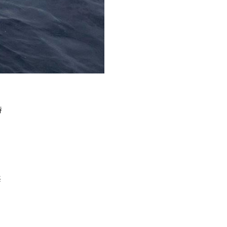
時
し
悔