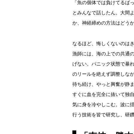
「魚の個体では負けてるば
とみんなで話したん。大間
か、神経締めの方法はどう
なるほど、悔しくないのは
漁師には、海の上での共通
げない。パニック状態で暴
のリールを絶えず調整しな
待ち続け、やっと興奮が静
すぐに血を完全に抜いて独
気に身を冷やしこむ。波に
行う技術を皆で研究し、研