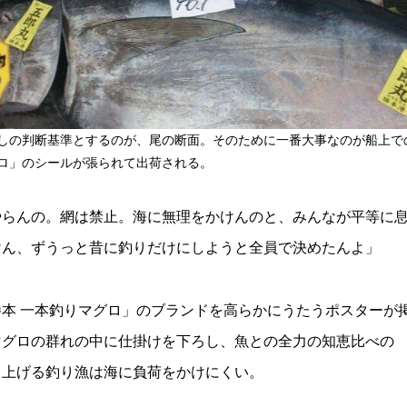
しの判断基準とするのが、尾の断面。そのために一番大事なのが船上で
ロ」のシールが張られて出荷される。
やらんの。網は禁止。海に無理をかけんのと、みんなが平等に
けん、ずうっと昔に釣りだけにしようと全員で決めたんよ」
本 一本釣りマグロ」のブランドを高らかにうたうポスターが
マグロの群れの中に仕掛けを下ろし、魚との全力の知恵比べの
り上げる釣り漁は海に負荷をかけにくい。