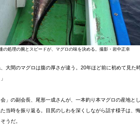
連の処理の腕とスピードが、マグロの味を決める。撮影・岩中正幸
、大間のマグロは腹の厚さが違う。20年ほど前に初めて見た
ぇ」
る会」の副会長、尾形一成さん
が、一本釣り本マグロの産地と
ねた当時を振り返る。目尻のしわを深くしながら話す様子は、
しそうだ。