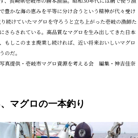
す、長崎県壱岐市の勝本漁協。昭和30年代には網で使う漁
で豊かな海の恵みを平等に分け合うという精神が代々受け
、減り続けていたマグロを守ろうと立ち上がった壱岐の漁師た
にさらされている。高品質なマグロを生み出してきた日本
、もしこのまま廃業し続ければ、近い将来おいしいマグロ
うのだ。
写真提供・壱岐市マグロ資源を考える会 編集・神吉佳奈
い、マグロの一本釣り