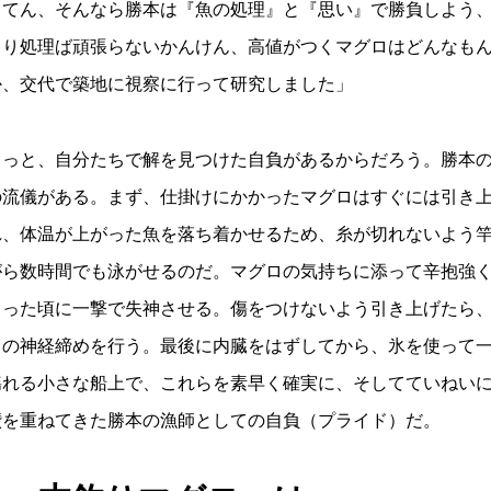
ってん、そんなら勝本は『魚の処理』と『思い』で勝負しよう
より処理ば頑張らないかんけん、高値がつくマグロはどんなも
か、交代で築地に視察に行って研究しました」
きっと、自分たちで解を見つけた自負があるからだろう。勝本
の流儀がある。まず、仕掛けにかかったマグロはすぐには引き
れ、体温が上がった魚を落ち着かせるため、糸が切れないよう
がら数時間でも泳がせるのだ。マグロの気持ちに添って辛抱強
まった頃に一撃で失神させる。傷をつけないよう引き上げたら
自の神経締めを行う。最後に内臓をはずしてから、氷を使って
揺れる小さな船上で、これらを素早く確実に、そしてていねい
鑽を重ねてきた勝本の漁師としての自負（プライド）だ。