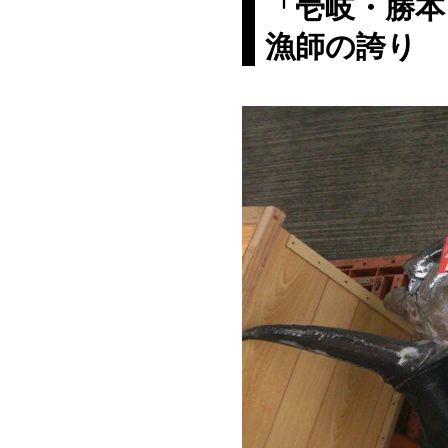
「壱岐・勝本
漁師の誇り