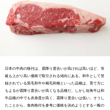
日本の牛肉の格付は、霜降り度合いが高ければ高いほど、等
級も上がり高い価格で取引される傾向にある。和牛として登
録されている黒毛和牛や褐毛和種といった品種は、育て方に
もよるが霜降り度合いが高くなる品種だ。しかし短角牛は和
牛品種の中でも赤身度が高く、霜降り度合いは低い。そうし
たことから、食肉格付を参考に価格を決めようとする一般の