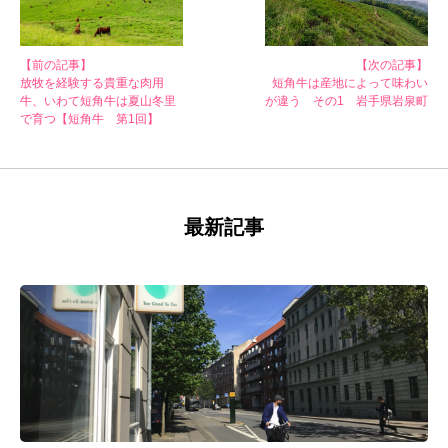
【前の記事】
【次の記事】
放牧を経験する貴重な肉用
短角牛は産地によって味わい
牛、いわて短角牛は夏山冬里
が違う その1 岩手県岩泉町
で育つ【短角牛 第1回】
最新記事