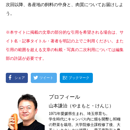
次回以降、各産地の飼料の中身と、肉質についてお届けしよ
う。
※本サイトに掲載の文章の部分的な引用を希望される場合は、サ
イト名・記事タイトル・著者を明記の上でご利用ください。また
引用の範囲を超える文章の転載・写真の二次利用については編集
部の許諾が必要です。
シェア
ツイート
ブックマーク
プロフィール
山本謙治（やまもと・けんじ）
1971年愛媛県生まれ、埼玉県育ち。
学生時代にキャンパス内に畑を開墾し80種
の野菜を栽培。大学院修士課程修了後、大