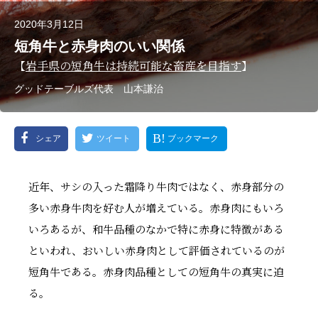
2020年3月12日
短角牛と赤身肉のいい関係
【
岩手県の短角牛は持続可能な畜産を目指す
】
グッドテーブルズ代表 山本謙治
シェア
ツイート
ブックマーク
近年、サシの入った霜降り牛肉ではなく、赤身部分の
多い赤身牛肉を好む人が増えている。赤身肉にもいろ
いろあるが、和牛品種のなかで特に赤身に特徴がある
といわれ、おいしい赤身肉として評価されているのが
短角牛である。赤身肉品種としての短角牛の真実に迫
る。