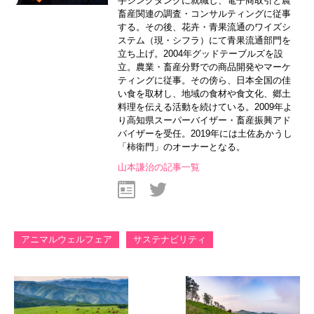
手シンクタンクに就職し、電子商取引と農
畜産関連の調査・コンサルティングに従事
する。その後、花卉・青果流通のワイズシ
ステム（現・シフラ）にて青果流通部門を
立ち上げ。2004年グッドテーブルズを設
立。農業・畜産分野での商品開発やマーケ
ティングに従事。その傍ら、日本全国の佳
い食を取材し、地域の食材や食文化、郷土
料理を伝える活動を続けている。2009年よ
り高知県スーパーバイザー・畜産振興アド
バイザーを受任。2019年には土佐あかうし
「柿衛門」のオーナーとなる。
山本謙治の記事一覧
アニマルウェルフェア
サステナビリティ