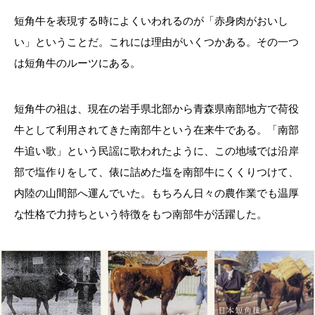
短角牛を表現する時によくいわれるのが「赤身肉がおいし
い」ということだ。これには理由がいくつかある。その一つ
は短角牛のルーツにある。
短角牛の祖は、現在の岩手県北部から青森県南部地方で荷役
牛として利用されてきた南部牛という在来牛である。「南部
牛追い歌」という民謡に歌われたように、この地域では沿岸
部で塩作りをして、俵に詰めた塩を南部牛にくくりつけて、
内陸の山間部へ運んでいた。もちろん日々の農作業でも温厚
な性格で力持ちという特徴をもつ南部牛が活躍した。