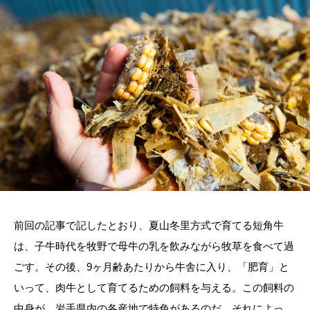
前回の記事で記したとおり、夏山冬里方式で育てる短角牛
は、子牛時代を牧野で母牛の乳を飲みながら牧草を食べて過
ごす。その後、
9
ヶ月齢あたりから牛舎に入り、「肥育」と
いって、肉牛として育てるための飼料を与える。この飼料の
中身が、岩手県内の各産地で特色があるのだ。それによっ